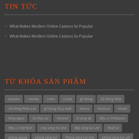
TIN TỨC
What Makes Modern Online Casinos So Popular
What Makes Modern Online Casinos So Popular
TỪ KHÓA SẢN PHẨM
amazon
canada
cedar
Coasts
gỗ thông
Gỗ thông Nhật
Gỗ thông Phần Lan
gỗ thông Thụy Điển
Harvia
Hemlock
Hinoki
hồng ngoại
hồ thủy lực
Infrared
lò xông đá
Máy cơ VietSauna
Máy cơ Việt Nam
máy xông hơi khô
Máy xông hơi ướt
Nhiệt kế
phòng sauna
phòng xông hơi
Phòng xông hơi khô
phòng xông hơi ướt