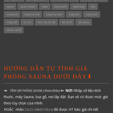
sauna
sauna heater
sawo
steambath
tuyết tùng
tylo
vietsauna
xông hơi khô
xông hơi lạnh
xông khô
xông lạnh
xông ướt
xả cặn
Độc cần bờ tây
đá muối
đá sauna
đá tạo nhiệt
HƯỚNG DẪN TỰ TÍNH GIÁ
PHÒNG SAUNA DƯỚI ĐÂY⬇
⇨
⇦ NƠI
Nhập số liệu kích
TÍNH GIÁ PHÒNG SAUNA
( tham khảo)
thước, máy Sauna, loại gỗ, nơi lắp đặt. Bạn sẽ có được mức giá
theo tùy chọn của mình.
HOẶC nhắn
để được HT báo giá chi tiết
ZALO( 0989374524)