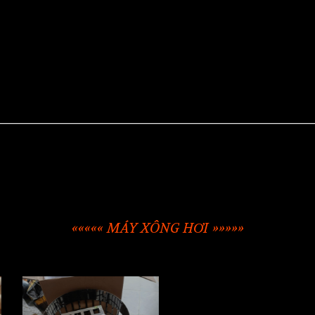
««««« MÁY XÔNG HƠI »»»»»