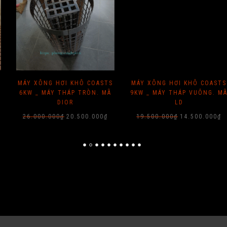
MÁY XÔNG HƠI KHÔ COASTS
MÁY XÔNG HƠI KHÔ COASTS
6KW _ MÁY THÁP TRÒN. MÃ
9KW _ MÁY THÁP VUÔNG. MÃ
DIOR
LD
Giá
Giá
Giá
Giá
26.000.000
₫
20.500.000
₫
19.500.000
₫
14.500.000
₫
gốc
hiện
gốc
hiện
là:
tại
là:
tại
26.000.000₫.
là:
19.500.000₫.
là:
20.500.000₫.
14.5