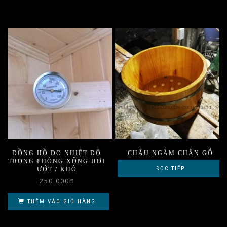
ĐỒNG HỒ ĐO NHIỆT ĐỘ
CHẬU NGÂM CHÂN GỖ
TRONG PHÒNG XÔNG HƠI
ĐỌC TIẾP
ƯỚT / KHÔ
250.000
₫
THÊM VÀO GIỎ HÀNG