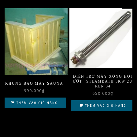
ĐIỆN TRỞ MÁY XÔNG HƠI
ƯỚT_ STEAMBATH 3KW 2U
KHUNG BAO MÁY SAUNA
REN 34
990.000
₫
650.000
₫
THÊM VÀO GIỎ HÀNG
THÊM VÀO GIỎ HÀNG