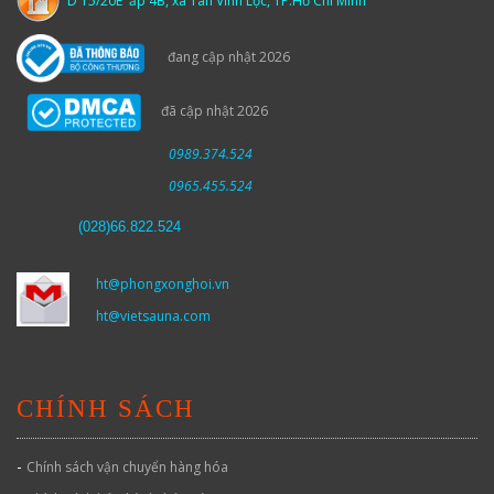
D 15/20E ấp 4B, xã Tân Vĩnh Lộc, TP.Hồ Chí Minh
đang cập nhật 2026
đã cập nhật 2026
0989.374.524
0965.455.524
(
028)66.822.524
ht@phongxonghoi.vn
ht@vietsauna.com
CHÍNH SÁCH
-
Chính sách vận chuyển hàng hóa