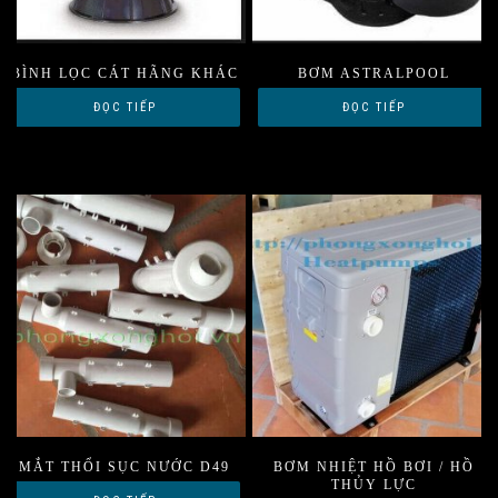
BÌNH LỌC CÁT HÃNG KHÁC
BƠM ASTRALPOOL
ĐỌC TIẾP
ĐỌC TIẾP
MẮT THỔI SỤC NƯỚC D49
BƠM NHIỆT HỒ BƠI / HỒ
THỦY LỰC