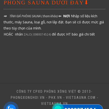
PHÒNG SAUNA DƯỚI ĐÂY⬇
⇨
⇦ NƠI
Nhập số liệu kích
TÍNH GIÁ PHÒNG SAUNA
( tham khảo)
thước, máy Sauna, loại gỗ, nơi lắp đặt. Bạn sẽ có được mức giá
theo tùy chọn của mình.
HOẶC nhắn
để được HT báo giá chi tiết
ZALO( 0989374524)
CÔNG TY CPXD PHÒNG XÔNG VIỆT © 2013-
PHONGXONGHOI.VN - PHX.VN - VIETSAUNA.COM -
VIETSAUNA.VN