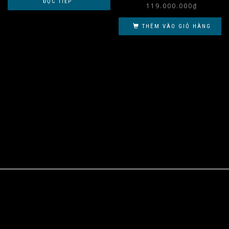
ĐỌC TIẾP
119.000.000
₫
THÊM VÀO GIỎ HÀNG