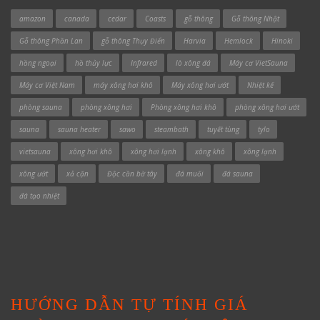
amazon
canada
cedar
Coasts
gỗ thông
Gỗ thông Nhật
Gỗ thông Phần Lan
gỗ thông Thụy Điển
Harvia
Hemlock
Hinoki
hồng ngoại
hồ thủy lực
Infrared
lò xông đá
Máy cơ VietSauna
Máy cơ Việt Nam
máy xông hơi khô
Máy xông hơi ướt
Nhiệt kế
phòng sauna
phòng xông hơi
Phòng xông hơi khô
phòng xông hơi ướt
sauna
sauna heater
sawo
steambath
tuyết tùng
tylo
vietsauna
xông hơi khô
xông hơi lạnh
xông khô
xông lạnh
xông ướt
xả cặn
Độc cần bờ tây
đá muối
đá sauna
đá tạo nhiệt
HƯỚNG DẪN TỰ TÍNH GIÁ