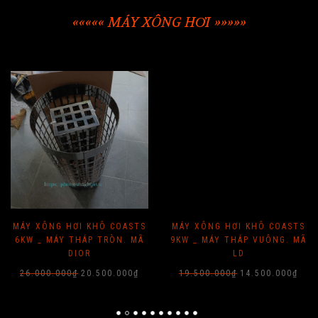
««««« MÁY XÔNG HƠI »»»»»
MÁY XÔNG HƠI KHÔ COASTS
MÁY XÔNG HƠI KHÔ COASTS
6KW _ MÁY THÁP TRÒN. MÃ
9KW _ MÁY THÁP VUÔNG. MÃ
DIOR
LD
Giá
Giá
Giá
Giá
26.000.000
₫
20.500.000
₫
19.500.000
₫
14.500.000
₫
gốc
hiện
gốc
hiện
là:
tại
là:
tại