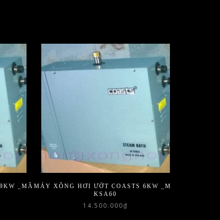
 9KW _MÃ
MÁY XÔNG HƠI ƯỚT COASTS 6KW _MÃ
KSA60
14.500.000
₫