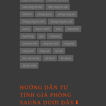
máy xông hơi khô
Máy xông hơi ướt
Nhiệt kế
phòng sauna
phòng xông hơi
Phòng xông hơi khô
phòng xông hơi ướt
sauna
sauna heater
sawo
steambath
tuyết tùng
tylo
vietsauna
xông hơi khô
xông hơi lạnh
xông khô
xông lạnh
xông ướt
xả cặn
Độc cần bờ tây
đá muối
đá sauna
đá tạo nhiệt
HƯỚNG DẪN TỰ
TÍNH GIÁ PHÒNG
SAUNA DƯỚI ĐÂY⬇