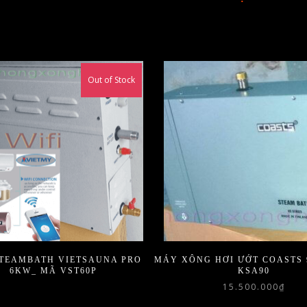
Out of Stock
TEAMBATH VIETSAUNA PRO
MÁY XÔNG HƠI ƯỚT COASTS
6KW_ MÃ VST60P
KSA90
15.500.000
₫