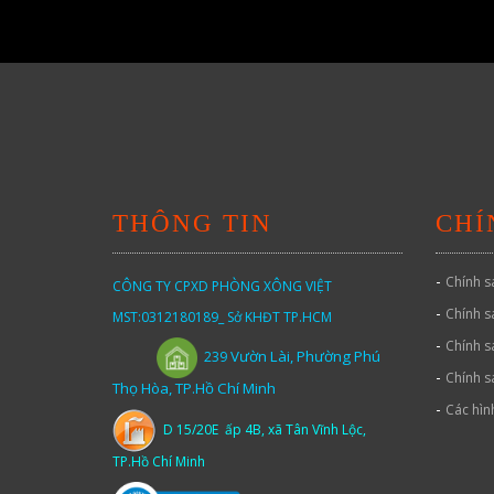
THÔNG TIN
CHÍ
-
Chính s
CÔNG TY CPXD PHÒNG XÔNG VIỆT
-
Chính s
MST:0312180189_ Sở KHĐT TP.HCM
-
Chính s
Vườn
Lài,
Phường Phú
239
-
Chính s
Thọ Hòa, TP.Hồ Chí Minh
-
Các hìn
D 15/20E ấp 4B, xã Tân Vĩnh Lộc,
TP.Hồ Chí Minh