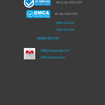
đang cập nhật 2026
đã cập nhật 2026
0989.374.524
0965.455.524
(
028)66.822.524
ht@phongxonghoi.vn
ht@vietsauna.com