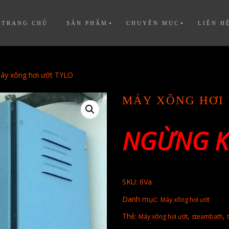
TRANG CHỦ
SẢN PHẨM
CHUYÊN MỤC
LIÊN H
áy xông hơi ướt TYLO
MÁY XÔNG HƠI
NGỪNG K
SKU:
6Va
Danh mục:
Máy xông hơi ướt
Thẻ:
,
,
Máy xông hơi ướt
steambath