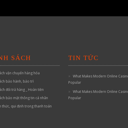
NH SÁCH
TIN TỨC
ách vận chuyển hàng hóa
What Makes Modern Online Casin
ách bảo hành, bảo trì
Popular
ách đổi trả hàng _ Hoàn tiền
What Makes Modern Online Casin
ách bảo mật thông tin cá nhân
Popular
h thức, qui định trong thanh toán