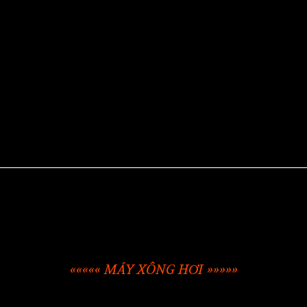
««««« MÁY XÔNG HƠI »»»»»