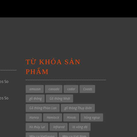
TỪ KHÓA SẢN
PHẨM
os So
amazon
canada
cedar
Coasts
os So
gỗ thông
Gỗ thông Nhật
Gỗ thông Phần Lan
gỗ thông Thụy Điển
Harvia
Hemlock
Hinoki
hồng ngoại
hồ thủy lực
Infrared
lò xông đá
Máy cơ VietSauna
Máy cơ Việt Nam