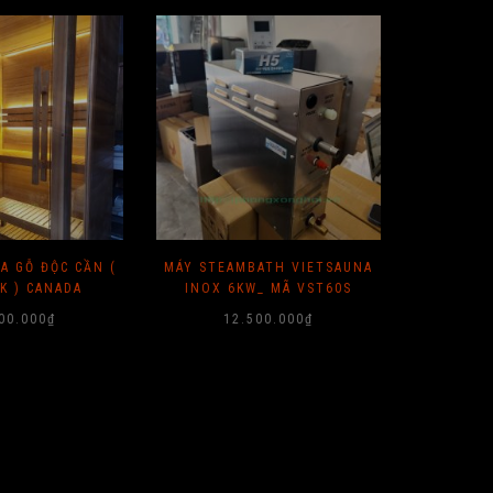
A GỖ ĐỘC CẦN (
MÁY STEAMBATH VIETSAUNA
MÁY XÔ
K ) CANADA
INOX 6KW_ MÃ VST60S
6KW (P
00.000
₫
12.500.000
₫
1