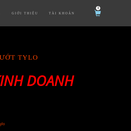
0
Ệ
GIỚI THIỆU
TÀI KHOẢN
 ƯỚT TYLO
INH DOANH
tylo