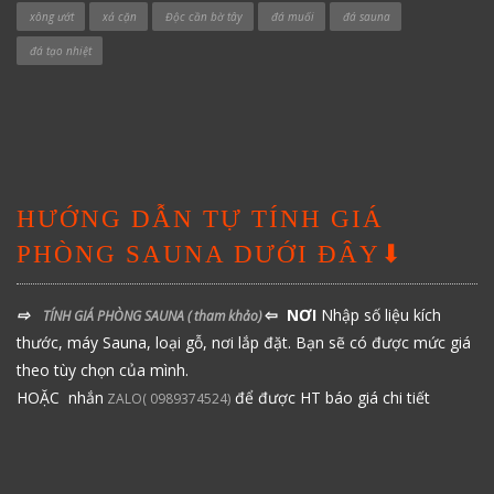
xông ướt
xả cặn
Độc cần bờ tây
đá muối
đá sauna
đá tạo nhiệt
HƯỚNG DẪN TỰ TÍNH GIÁ
PHÒNG SAUNA DƯỚI ĐÂY⬇
⇨
⇦ NƠI
Nhập số liệu kích
TÍNH GIÁ PHÒNG SAUNA
( tham khảo)
thước, máy Sauna, loại gỗ, nơi lắp đặt. Bạn sẽ có được mức giá
theo tùy chọn của mình.
HOẶC nhắn
để được HT báo giá chi tiết
ZALO( 0989374524)