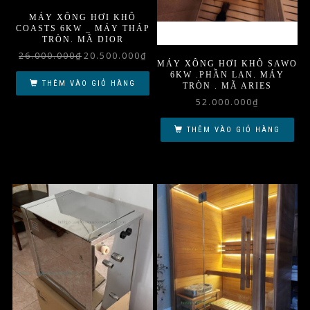
MÁY XÔNG HƠI KHÔ
COASTS 6KW _ MÁY THÁP
TRÒN. MÃ DIOR
Giá
Giá
26.000.000
₫
20.500.000
₫
MÁY XÔNG HƠI KHÔ SAWO
gốc
hiện
6KW .PHẦN LAN. MÁY
là:
tại
THÊM VÀO GIỎ HÀNG
TRÒN . MÃ ARIES
26.000.000₫.
là:
52.000.000
₫
20.500.000₫.
THÊM VÀO GIỎ HÀNG