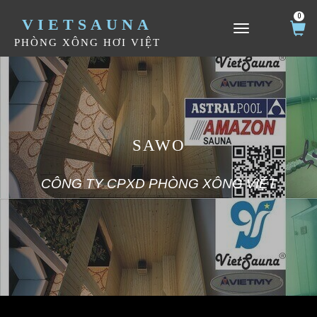
0
VIETSAUNA
TOGGLE NAVIGATION
PHÒNG XÔNG HƠI VIỆT
SAWO
CÔNG TY CPXD PHÒNG XÔNG VIỆT