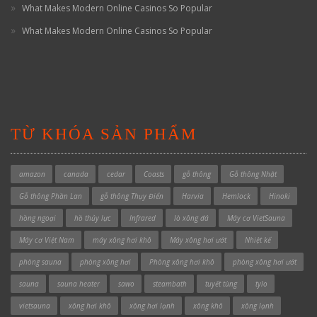
What Makes Modern Online Casinos So Popular
What Makes Modern Online Casinos So Popular
TỪ KHÓA SẢN PHẨM
amazon
canada
cedar
Coasts
gỗ thông
Gỗ thông Nhật
Gỗ thông Phần Lan
gỗ thông Thụy Điển
Harvia
Hemlock
Hinoki
hồng ngoại
hồ thủy lực
Infrared
lò xông đá
Máy cơ VietSauna
Máy cơ Việt Nam
máy xông hơi khô
Máy xông hơi ướt
Nhiệt kế
phòng sauna
phòng xông hơi
Phòng xông hơi khô
phòng xông hơi ướt
sauna
sauna heater
sawo
steambath
tuyết tùng
tylo
vietsauna
xông hơi khô
xông hơi lạnh
xông khô
xông lạnh