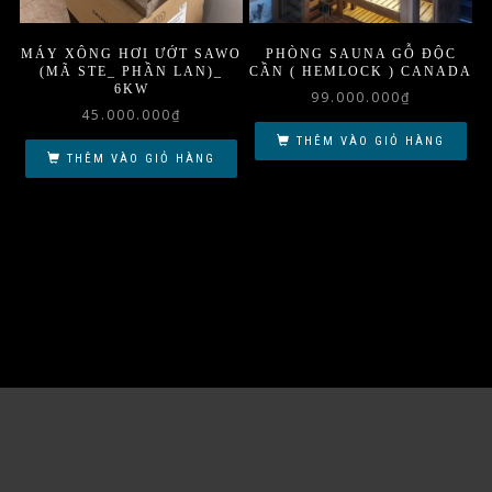
MÁY XÔNG HƠI ƯỚT SAWO
PHÒNG SAUNA GỖ ĐỘC
(MÃ STE_ PHẦN LAN)_
CẦN ( HEMLOCK ) CANADA
6KW
99.000.000
₫
45.000.000
₫
THÊM VÀO GIỎ HÀNG
THÊM VÀO GIỎ HÀNG