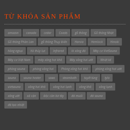
TỪ KHÓA SẢN PHẨM
amazon
canada
cedar
Coasts
gỗ thông
Gỗ thông Nhật
Gỗ thông Phần Lan
gỗ thông Thụy Điển
Harvia
Hemlock
Hinoki
hồng ngoại
hồ thủy lực
Infrared
lò xông đá
Máy cơ VietSauna
Máy cơ Việt Nam
máy xông hơi khô
Máy xông hơi ướt
Nhiệt kế
phòng sauna
phòng xông hơi
Phòng xông hơi khô
phòng xông hơi ướt
sauna
sauna heater
sawo
steambath
tuyết tùng
tylo
vietsauna
xông hơi khô
xông hơi lạnh
xông khô
xông lạnh
xông ướt
xả cặn
Độc cần bờ tây
đá muối
đá sauna
đá tạo nhiệt