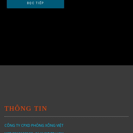
ĐỌC TIẾP
THÔNG TIN
CÔNG TY CPXD PHÒNG XÔNG VIỆT