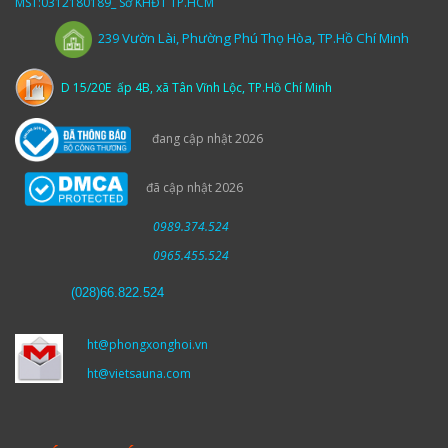
MST:0312180189_ Sở KHĐT TP.HCM
Vườn
Lài,
Phường Phú Thọ Hòa, TP.Hồ Chí Minh
239
D 15/20E ấp 4B, xã Tân Vĩnh Lộc, TP.Hồ Chí Minh
đang cập nhật 2026
đã cập nhật 2026
0989.374.524
0965.455.524
(
028)66.822.524
ht@phongxonghoi.vn
ht@vietsauna.com