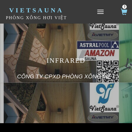
0
VIETSAUNA
TOGGLE NAVIGATION
PHÒNG XÔNG HƠI VIỆT
INFRARED
CÔNG TY CPXD PHÒNG XÔNG VIỆT