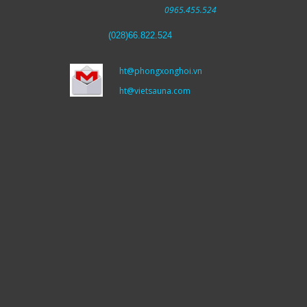
0965.455.524
(
028)66.822.524
ht@phongxonghoi.vn
ht@vietsauna.com