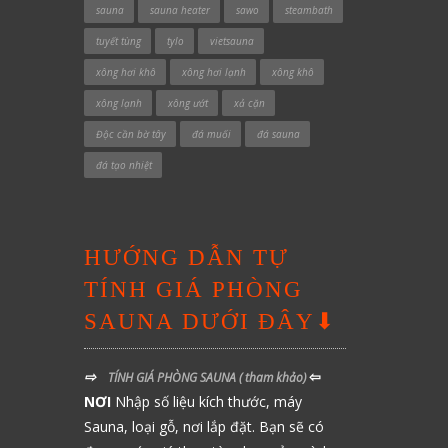
sauna
sauna heater
sawo
steambath
tuyết tùng
tylo
vietsauna
xông hơi khô
xông hơi lạnh
xông khô
xông lạnh
xông ướt
xả cặn
Độc cần bờ tây
đá muối
đá sauna
đá tạo nhiệt
HƯỚNG DẪN TỰ
TÍNH GIÁ PHÒNG
SAUNA DƯỚI ĐÂY⬇
⇨
⇦
TÍNH GIÁ PHÒNG SAUNA
( tham khảo)
NƠI
Nhập số liệu kích thước, máy
Sauna, loại gỗ, nơi lắp đặt. Bạn sẽ có