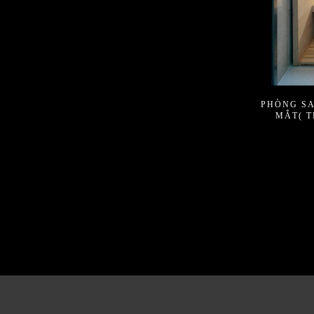
PHÒNG S
MẮT( 