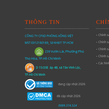
THÔNG TIN
CHÍ
-
Chính s
CÔNG TY CPXD PHÒNG XÔNG VIỆT
-
Chính s
MST:0312180189_ Sở KHĐT TP.HCM
-
Chính s
Vườn
Lài,
Phường Phú
239
-
Chính s
Thọ Hòa, TP.Hồ Chí Minh
-
Các hìn
D 15/20E ấp 4B, xã Tân Vĩnh Lộc,
TP.Hồ Chí Minh
đang cập nhật 2026
đã cập nhật 2026
0989.374.524