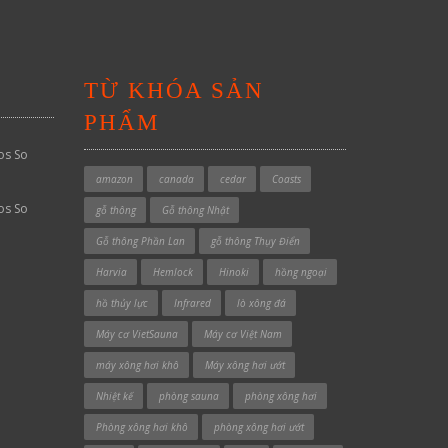
TỪ KHÓA SẢN
PHẨM
os So
amazon
canada
cedar
Coasts
os So
gỗ thông
Gỗ thông Nhật
Gỗ thông Phần Lan
gỗ thông Thụy Điển
Harvia
Hemlock
Hinoki
hồng ngoại
hồ thủy lực
Infrared
lò xông đá
Máy cơ VietSauna
Máy cơ Việt Nam
máy xông hơi khô
Máy xông hơi ướt
Nhiệt kế
phòng sauna
phòng xông hơi
Phòng xông hơi khô
phòng xông hơi ướt