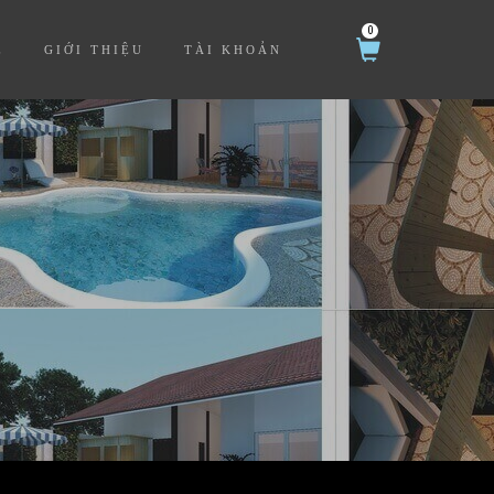
0
Ệ
GIỚI THIỆU
TÀI KHOẢN