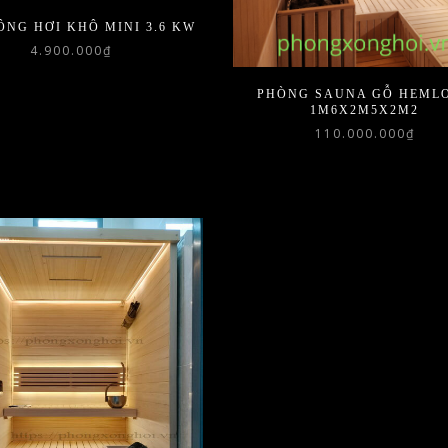
NG HƠI KHÔ MINI 3.6 KW
4.900.000
₫
PHÒNG SAUNA GỖ HEML
1M6X2M5X2M2
110.000.000
₫