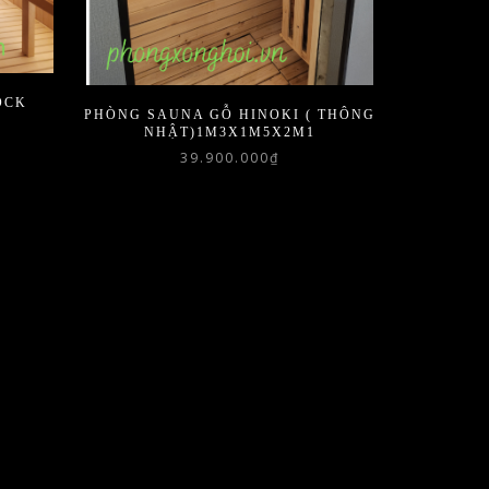
OCK
PHÒNG SAUNA GỖ HINOKI ( THÔNG
NHẬT)1M3X1M5X2M1
39.900.000
₫