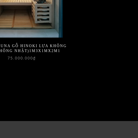
AUNA GỖ HINOKI LỰA KHÔNG
THÔNG NHẬT)1M3X1MX2M1
75.000.000
₫