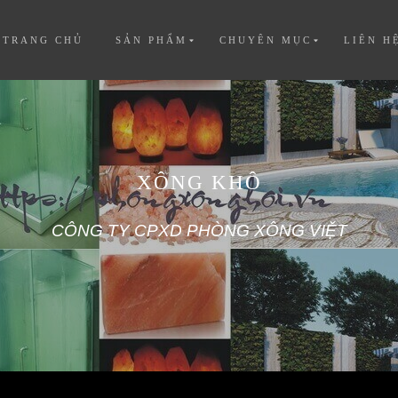
TRANG CHỦ
SẢN PHẨM
CHUYÊN MỤC
LIÊN H
XÔNG KHÔ
CÔNG TY CPXD PHÒNG XÔNG VIỆT