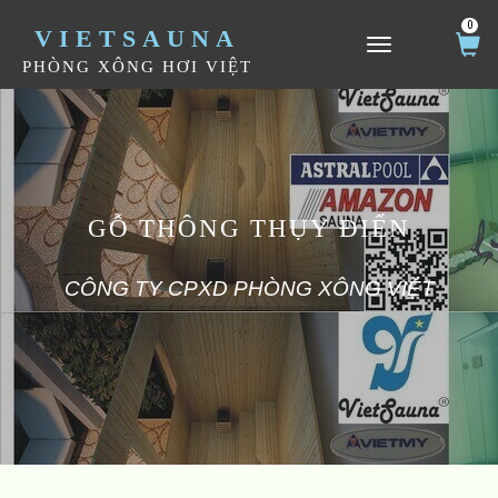
0
VIETSAUNA
TOGGLE NAVIGATION
PHÒNG XÔNG HƠI VIỆT
GỖ THÔNG THỤY ĐIỂN
CÔNG TY CPXD PHÒNG XÔNG VIỆT