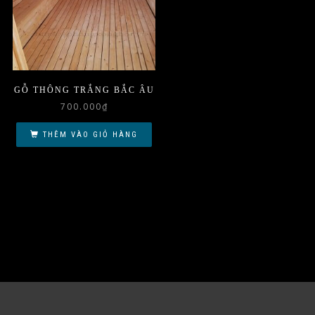
GỖ THÔNG TRẮNG BẮC ÂU
700.000
₫
THÊM VÀO GIỎ HÀNG