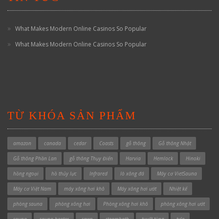
What Makes Modern Online Casinos So Popular
What Makes Modern Online Casinos So Popular
TỪ KHÓA SẢN PHẨM
amazon
canada
cedar
Coasts
gỗ thông
Gỗ thông Nhật
Gỗ thông Phần Lan
gỗ thông Thụy Điển
Harvia
Hemlock
Hinoki
hồng ngoại
hồ thủy lực
Infrared
lò xông đá
Máy cơ VietSauna
Máy cơ Việt Nam
máy xông hơi khô
Máy xông hơi ướt
Nhiệt kế
phòng sauna
phòng xông hơi
Phòng xông hơi khô
phòng xông hơi ướt