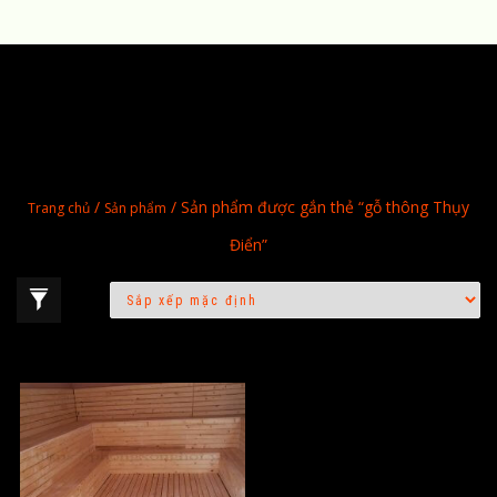
/
/ Sản phẩm được gắn thẻ “gỗ thông Thụy
Trang chủ
Sản phẩm
Điển”