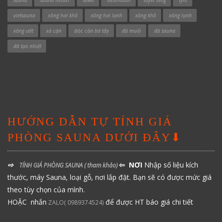
sauna
sauna heater
sawo
steambath
tuyết tùng
tylo
vietsauna
xông hơi khô
xông hơi lạnh
xông khô
xông lạnh
xông ướt
xả cặn
Độc cần bờ tây
đá muối
đá sauna
đá tạo nhiệt
HƯỚNG DẪN TỰ TÍNH GIÁ
PHÒNG SAUNA DƯỚI ĐÂY⬇
⇨
⇦ NƠI
Nhập số liệu kích
TÍNH GIÁ PHÒNG SAUNA
( tham khảo)
thước, máy Sauna, loại gỗ, nơi lắp đặt. Bạn sẽ có được mức giá
theo tùy chọn của mình.
HOẶC nhắn
để được HT báo giá chi tiết
ZALO( 0989374524)