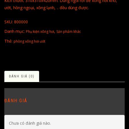
Kích thước 310x310x420mm. Dùng ngồi rời để xông hơi khô,
ướt, hồng ngoại, xông lạnh, .. đều dùng được.
SKU:
800000
Danh mục:
,
Phụ kiện xông hơi
Sản phẩm khác
Thẻ:
phòng xông hơi ướt
ĐÁNH GIÁ (0)
ĐÁNH GIÁ
Chưa có đánh giá nào.