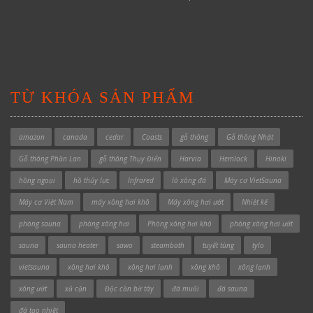
TỪ KHÓA SẢN PHẨM
amazon
canada
cedar
Coasts
gỗ thông
Gỗ thông Nhật
Gỗ thông Phần Lan
gỗ thông Thụy Điển
Harvia
Hemlock
Hinoki
hồng ngoại
hồ thủy lực
Infrared
lò xông đá
Máy cơ VietSauna
Máy cơ Việt Nam
máy xông hơi khô
Máy xông hơi ướt
Nhiệt kế
phòng sauna
phòng xông hơi
Phòng xông hơi khô
phòng xông hơi ướt
sauna
sauna heater
sawo
steambath
tuyết tùng
tylo
vietsauna
xông hơi khô
xông hơi lạnh
xông khô
xông lạnh
xông ướt
xả cặn
Độc cần bờ tây
đá muối
đá sauna
đá tạo nhiệt