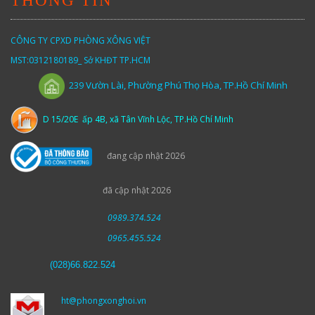
THÔNG TIN
CÔNG TY CPXD PHÒNG XÔNG VIỆT
MST:0312180189_ Sở KHĐT TP.HCM
Vườn
Lài,
Phường Phú Thọ Hòa, TP.Hồ Chí Minh
239
D 15/20E ấp 4B, xã Tân Vĩnh Lộc, TP.Hồ Chí Minh
đang cập nhật 2026
đã cập nhật 2026
0989.374.524
0965.455.524
(
028)66.822.524
ht@phongxonghoi.vn