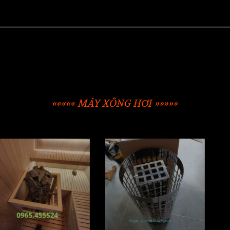
««««« MÁY XÔNG HƠI »»»»»