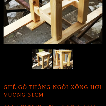
GHẾ GỖ THÔNG NGỒI XÔNG HƠI
VUÔNG 31CM