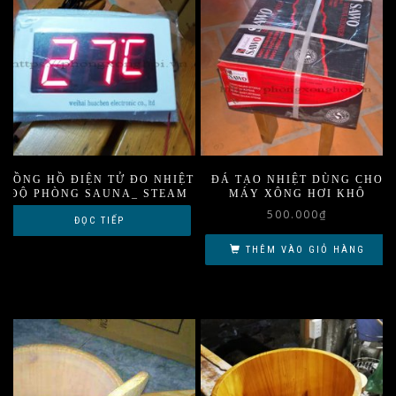
ĐỒNG HỒ ĐIỆN TỬ ĐO NHIỆT
ĐÁ TẠO NHIỆT DÙNG CHO
ĐỘ PHÒNG SAUNA_ STEAM
MÁY XÔNG HƠI KHÔ
500.000
₫
ĐỌC TIẾP
THÊM VÀO GIỎ HÀNG