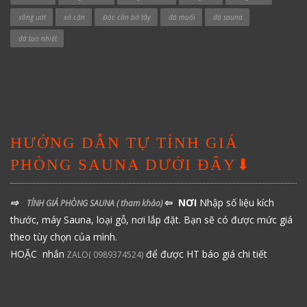
xông ướt
xả cặn
Độc cần bờ tây
đá muối
đá sauna
đá tạo nhiệt
HƯỚNG DẪN TỰ TÍNH GIÁ
PHÒNG SAUNA DƯỚI ĐÂY⬇
⇨
⇦ NƠI
Nhập số liệu kích
TÍNH GIÁ PHÒNG SAUNA
( tham khảo)
thước, máy Sauna, loại gỗ, nơi lắp đặt. Bạn sẽ có được mức giá
theo tùy chọn của mình.
HOẶC nhắn
để được HT báo giá chi tiết
ZALO( 0989374524)