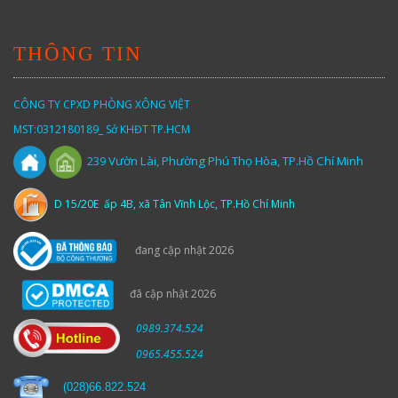
THÔNG TIN
CÔNG TY CPXD PHÒNG XÔNG VIỆT
MST:0312180189_ Sở KHĐT TP.HCM
Vườn
Lài,
Phường Phú Thọ Hòa, TP.Hồ Chí Minh
239
D 15/20E ấp 4B, xã Tân Vĩnh Lộc, TP.Hồ Chí Minh
đang cập nhật 2026
đã cập nhật 2026
0989.374.524
0965.455.524
(
028)66.822.524