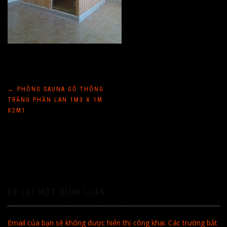
Điều
←
PHÒNG SAUNA GỖ THÔNG
TRẮNG PHẦN LAN 1M3 X 1M
hướng
X2M1
bài
viết
ĐỂ LẠI MỘT BÌNH LUẬN
Email của bạn sẽ không được hiển thị công khai.
Các trường bắt