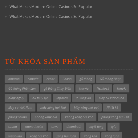
What Makes Modern Online Casinos So Popular
What Makes Modern Online Casinos So Popular
TỪ KHÓA SẢN PHẨM
amazon
canada
cedar
Coasts
gỗ thông
Gỗ thông Nhật
Gỗ thông Phần Lan
gỗ thông Thụy Điển
Harvia
Hemlock
Hinoki
hồng ngoại
hồ thủy lực
Infrared
lò xông đá
Máy cơ VietSauna
Máy cơ Việt Nam
máy xông hơi khô
Máy xông hơi ướt
Nhiệt kế
phòng sauna
phòng xông hơi
Phòng xông hơi khô
phòng xông hơi ướt
sauna
sauna heater
sawo
steambath
tuyết tùng
tylo
vietsauna
xông hơi khô
xông hơi lạnh
xông khô
xông lạnh