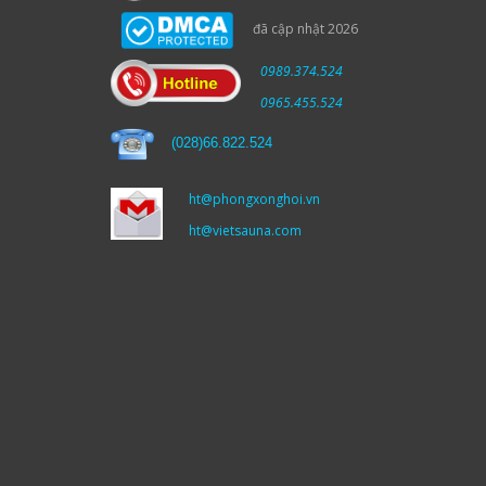
đã cập nhật 2026
0989.374.524
0965.455.524
(
028)66.822.524
ht@phongxonghoi.vn
ht@vietsauna.com