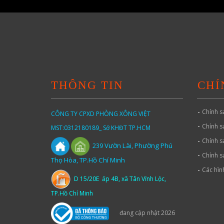
THÔNG TIN
CHÍ
-
Chính s
CÔNG TY CPXD PHÒNG XÔNG VIỆT
-
Chính s
MST:0312180189_ Sở KHĐT TP.HCM
-
Chính s
Vườn
Lài,
Phường Phú
239
-
Chính s
Thọ Hòa, TP.Hồ Chí Minh
-
Các hìn
D 15/20E ấp 4B, xã Tân Vĩnh Lộc,
TP.Hồ Chí Minh
đang cập nhật 2026