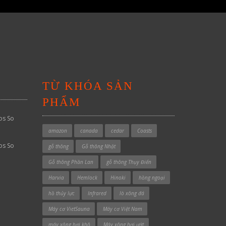
TỪ KHÓA SẢN
PHẨM
os So
amazon
canada
cedar
Coasts
os So
gỗ thông
Gỗ thông Nhật
Gỗ thông Phần Lan
gỗ thông Thụy Điển
Harvia
Hemlock
Hinoki
hồng ngoại
hồ thủy lực
Infrared
lò xông đá
Máy cơ VietSauna
Máy cơ Việt Nam
máy xông hơi khô
Máy xông hơi ướt