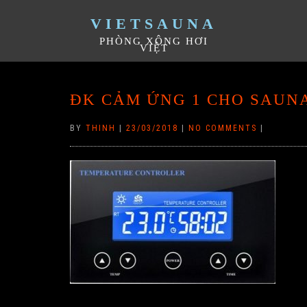
VIETSAUNA
PHÒNG XÔNG HƠI
VIỆT
ĐK CẢM ỨNG 1 CHO SAUN
BY
THINH
|
23/03/2018
|
NO COMMENTS
|