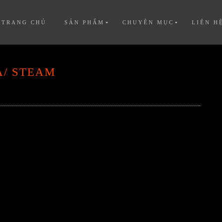
TRANG CHỦ
SẢN PHẨM
CHUYÊN MỤC
LIÊN H
A/ STEAM