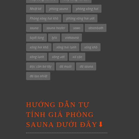
Nhiệt kế
phòng sauna
phòng xông hơi
Phòng xông hơi khô
phòng xông hơi ướt
sauna
sauna heater
sawo
steambath
tuyết tùng
tylo
vietsauna
xông hơi khô
xông hơi lạnh
xông khô
xông lạnh
xông ướt
xả cặn
Độc cần bờ tây
đá muối
đá sauna
đá tạo nhiệt
HƯỚNG DẪN TỰ
TÍNH GIÁ PHÒNG
SAUNA DƯỚI ĐÂY⬇