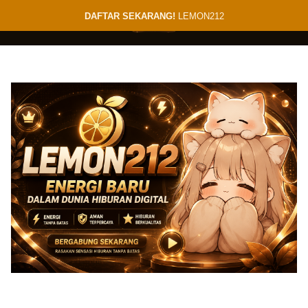
Skip to content
DAFTAR SEKARANG!
LEMON212
Search
Account
how menu
how menu
how menu