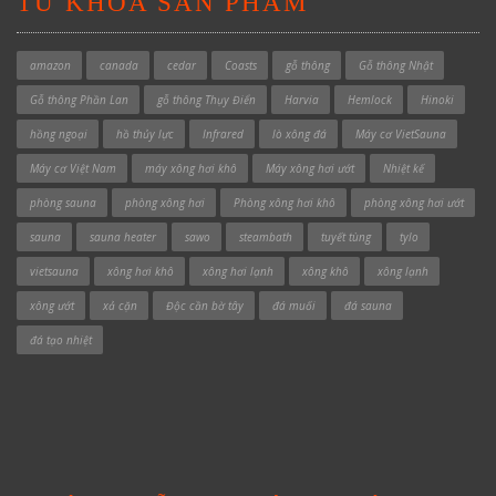
TỪ KHÓA SẢN PHẨM
amazon
canada
cedar
Coasts
gỗ thông
Gỗ thông Nhật
Gỗ thông Phần Lan
gỗ thông Thụy Điển
Harvia
Hemlock
Hinoki
hồng ngoại
hồ thủy lực
Infrared
lò xông đá
Máy cơ VietSauna
Máy cơ Việt Nam
máy xông hơi khô
Máy xông hơi ướt
Nhiệt kế
phòng sauna
phòng xông hơi
Phòng xông hơi khô
phòng xông hơi ướt
sauna
sauna heater
sawo
steambath
tuyết tùng
tylo
vietsauna
xông hơi khô
xông hơi lạnh
xông khô
xông lạnh
xông ướt
xả cặn
Độc cần bờ tây
đá muối
đá sauna
đá tạo nhiệt