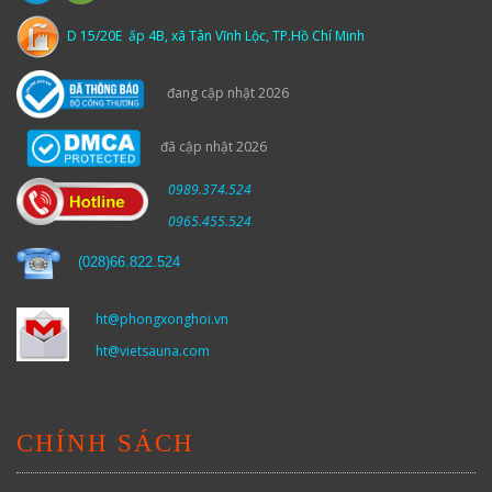
D 15/20E ấp 4B, xã Tân Vĩnh Lộc, TP.Hồ Chí Minh
đang cập nhật 2026
đã cập nhật 2026
0989.374.524
0965.455.524
(
028)66.822.524
ht@phongxonghoi.vn
ht@vietsauna.com
CHÍNH SÁCH