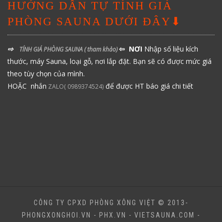
HƯỚNG DẪN TỰ TÍNH GIÁ
PHÒNG SAUNA DƯỚI ĐÂY⬇
⇨
⇦ NƠI
Nhập số liệu kích
TÍNH GIÁ PHÒNG SAUNA
( tham khảo)
thước, máy Sauna, loại gỗ, nơi lắp đặt. Bạn sẽ có được mức giá
theo tùy chọn của mình.
HOẶC nhắn
để được HT báo giá chi tiết
ZALO( 0989374524)
CÔNG TY CPXD PHÒNG XÔNG VIỆT © 2013-
PHONGXONGHOI.VN - PHX.VN - VIETSAUNA.COM -