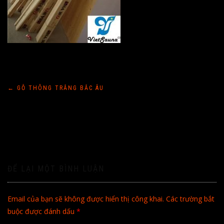
Điều
←
GỖ THÔNG TRẮNG BẮC ÂU
hướng
bài
viết
ĐỂ LẠI MỘT BÌNH LUẬN
Email của bạn sẽ không được hiển thị công khai.
Các trường bắt
buộc được đánh dấu
*