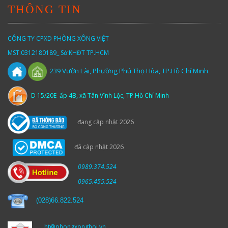
THÔNG TIN
CÔNG TY CPXD PHÒNG XÔNG VIỆT
MST:0312180189_ Sở KHĐT TP.HCM
Vườn
Lài,
Phường Phú Thọ Hòa, TP.Hồ Chí Minh
239
D 15/20E ấp 4B, xã Tân Vĩnh Lộc, TP.Hồ Chí Minh
đang cập nhật 2026
đã cập nhật 2026
0989.374.524
0965.455.524
(
028)66.822.524
ht@phongxonghoi.vn