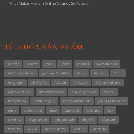
What Makes Modern Online Casinos So Popular
TỪ KHÓA SẢN PHẨM
amazon
canada
cedar
Coasts
gỗ thông
Gỗ thông Nhật
Gỗ thông Phần Lan
gỗ thông Thụy Điển
Harvia
Hemlock
Hinoki
hồng ngoại
hồ thủy lực
Infrared
lò xông đá
Máy cơ VietSauna
Máy cơ Việt Nam
máy xông hơi khô
Máy xông hơi ướt
Nhiệt kế
phòng sauna
phòng xông hơi
Phòng xông hơi khô
phòng xông hơi ướt
sauna
sauna heater
sawo
steambath
tuyết tùng
tylo
vietsauna
xông hơi khô
xông hơi lạnh
xông khô
xông lạnh
xông ướt
xả cặn
Độc cần bờ tây
đá muối
đá sauna