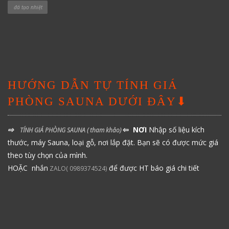
đá tạo nhiệt
HƯỚNG DẪN TỰ TÍNH GIÁ
PHÒNG SAUNA DƯỚI ĐÂY⬇
⇨
⇦ NƠI
Nhập số liệu kích
TÍNH GIÁ PHÒNG SAUNA
( tham khảo)
thước, máy Sauna, loại gỗ, nơi lắp đặt. Bạn sẽ có được mức giá
theo tùy chọn của mình.
HOẶC nhắn
để được HT báo giá chi tiết
ZALO( 0989374524)