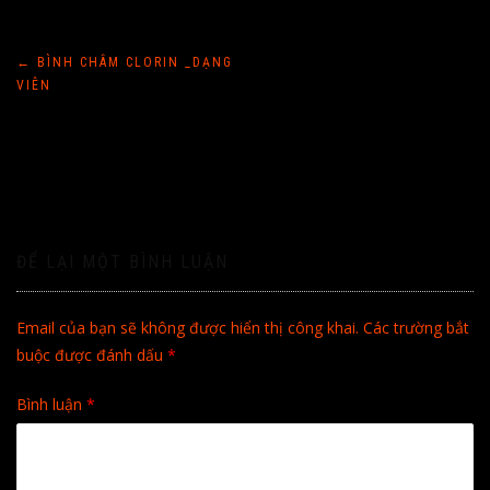
Điều
←
BÌNH CHÂM CLORIN _DẠNG
VIÊN
hướng
bài
viết
ĐỂ LẠI MỘT BÌNH LUẬN
Email của bạn sẽ không được hiển thị công khai.
Các trường bắt
buộc được đánh dấu
*
Bình luận
*