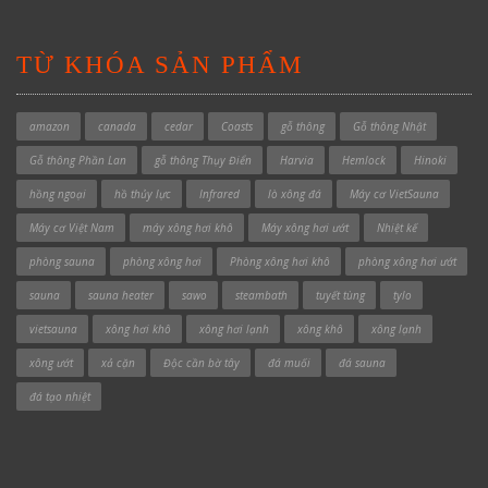
TỪ KHÓA SẢN PHẨM
amazon
canada
cedar
Coasts
gỗ thông
Gỗ thông Nhật
Gỗ thông Phần Lan
gỗ thông Thụy Điển
Harvia
Hemlock
Hinoki
hồng ngoại
hồ thủy lực
Infrared
lò xông đá
Máy cơ VietSauna
Máy cơ Việt Nam
máy xông hơi khô
Máy xông hơi ướt
Nhiệt kế
phòng sauna
phòng xông hơi
Phòng xông hơi khô
phòng xông hơi ướt
sauna
sauna heater
sawo
steambath
tuyết tùng
tylo
vietsauna
xông hơi khô
xông hơi lạnh
xông khô
xông lạnh
xông ướt
xả cặn
Độc cần bờ tây
đá muối
đá sauna
đá tạo nhiệt