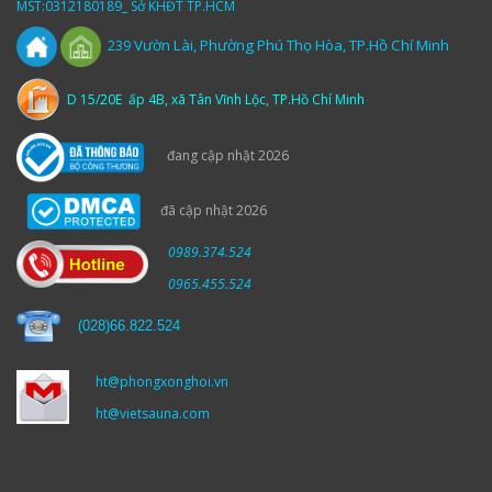
MST:0312180189_ Sở KHĐT TP.HCM
Vườn
Lài,
Phường Phú Thọ Hòa, TP.Hồ Chí Minh
239
D 15/20E ấp 4B, xã Tân Vĩnh Lộc, TP.Hồ Chí Minh
đang cập nhật 2026
đã cập nhật 2026
0989.374.524
0965.455.524
(
028)66.822.524
ht@phongxonghoi.vn
ht@vietsauna.com