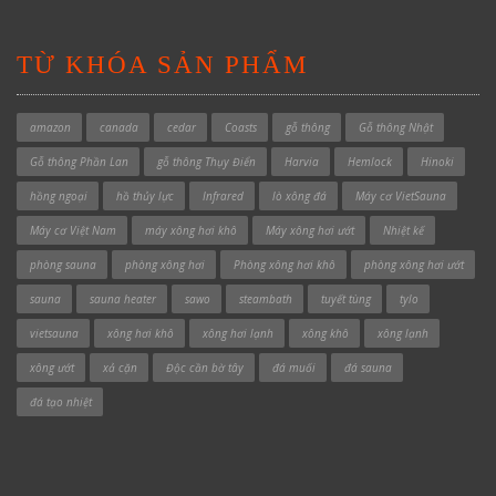
TỪ KHÓA SẢN PHẨM
amazon
canada
cedar
Coasts
gỗ thông
Gỗ thông Nhật
Gỗ thông Phần Lan
gỗ thông Thụy Điển
Harvia
Hemlock
Hinoki
hồng ngoại
hồ thủy lực
Infrared
lò xông đá
Máy cơ VietSauna
Máy cơ Việt Nam
máy xông hơi khô
Máy xông hơi ướt
Nhiệt kế
phòng sauna
phòng xông hơi
Phòng xông hơi khô
phòng xông hơi ướt
sauna
sauna heater
sawo
steambath
tuyết tùng
tylo
vietsauna
xông hơi khô
xông hơi lạnh
xông khô
xông lạnh
xông ướt
xả cặn
Độc cần bờ tây
đá muối
đá sauna
đá tạo nhiệt