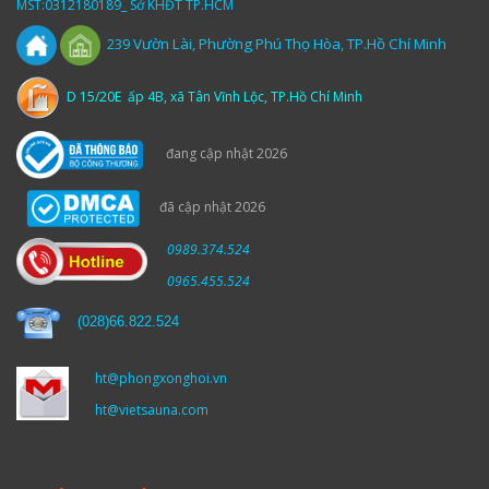
MST:0312180189_ Sở KHĐT TP.HCM
Vườn
Lài,
Phường Phú Thọ Hòa, TP.Hồ Chí Minh
239
D 15/20E ấp 4B, xã Tân Vĩnh Lộc, TP.Hồ Chí Minh
đang cập nhật 2026
đã cập nhật 2026
0989.374.524
0965.455.524
(
028)66.822.524
ht@phongxonghoi.vn
ht@vietsauna.com