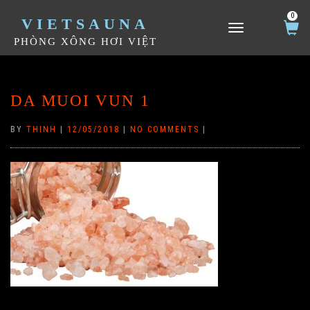
0
VIETSAUNA
TOGGLE NAVIGATION
PHÒNG XÔNG HƠI VIỆT
DA MUOI VUN 1
BY
THINH
|
12/05/2018
|
NO COMMENTS
|