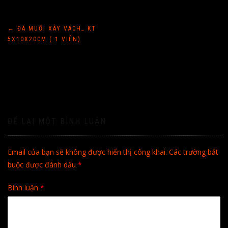
Điều
←
ĐÁ MUỐI XÂY VÁCH_ KT
5X10X20CM ( 1 VIÊN)
hướng
bài
viết
ĐỂ LẠI MỘT BÌNH LUẬN
Email của bạn sẽ không được hiển thị công khai.
Các trường bắt
buộc được đánh dấu
*
Bình luận
*