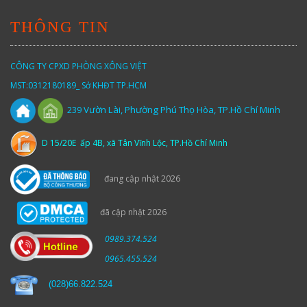
THÔNG TIN
CÔNG TY CPXD PHÒNG XÔNG VIỆT
MST:0312180189_ Sở KHĐT TP.HCM
Vườn
Lài,
Phường Phú Thọ Hòa, TP.Hồ Chí Minh
239
D 15/20E ấp 4B, xã Tân Vĩnh Lộc, TP.Hồ Chí Minh
đang cập nhật 2026
đã cập nhật 2026
0989.374.524
0965.455.524
(
028)66.822.524