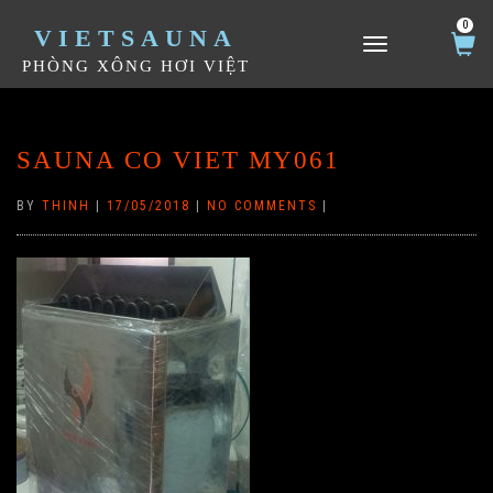
0
VIETSAUNA
TOGGLE NAVIGATION
PHÒNG XÔNG HƠI VIỆT
SAUNA CO VIET MY061
BY
THINH
|
17/05/2018
|
NO COMMENTS
|