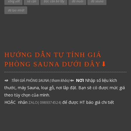
xông ướt
xả cặn
Độc cần bờ tây
đá muối
đá sauna
đá tạo nhiệt
HƯỚNG DẪN TỰ TÍNH GIÁ
PHÒNG SAUNA DƯỚI ĐÂY⬇
⇨
⇦ NƠI
Nhập số liệu kích
TÍNH GIÁ PHÒNG SAUNA
( tham khảo)
thước, máy Sauna, loại gỗ, nơi lắp đặt. Bạn sẽ có được mức giá
theo tùy chọn của mình.
HOẶC nhắn
để được HT báo giá chi tiết
ZALO( 0989374524)