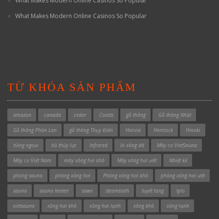
What Makes Modern Online Casinos So Popular
What Makes Modern Online Casinos So Popular
TỪ KHÓA SẢN PHẨM
amazon
canada
cedar
Coasts
gỗ thông
Gỗ thông Nhật
Gỗ thông Phần Lan
gỗ thông Thụy Điển
Harvia
Hemlock
Hinoki
hồng ngoại
hồ thủy lực
Infrared
lò xông đá
Máy cơ VietSauna
Máy cơ Việt Nam
máy xông hơi khô
Máy xông hơi ướt
Nhiệt kế
phòng sauna
phòng xông hơi
Phòng xông hơi khô
phòng xông hơi ướt
sauna
sauna heater
sawo
steambath
tuyết tùng
tylo
vietsauna
xông hơi khô
xông hơi lạnh
xông khô
xông lạnh