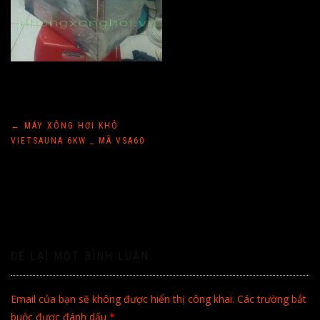
Điều
←
MÁY XÔNG HƠI KHÔ
VIETSAUNA 6KW _ MÃ VSA60
hướng
bài
viết
ĐỂ LẠI MỘT BÌNH LUẬN
Email của bạn sẽ không được hiển thị công khai.
Các trường bắt
buộc được đánh dấu
*