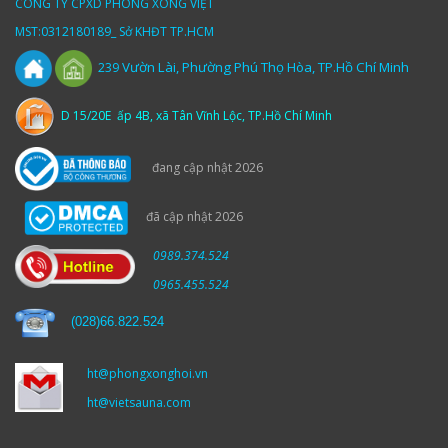
CÔNG TY CPXD PHÒNG XÔNG VIỆT
MST:0312180189_ Sở KHĐT TP.HCM
Vườn
Lài,
Phường Phú Thọ Hòa, TP.Hồ Chí Minh
239
D 15/20E ấp 4B, xã Tân Vĩnh Lộc, TP.Hồ Chí Minh
đang cập nhật 2026
đã cập nhật 2026
0989.374.524
0965.455.524
(
028)66.822.524
ht@phongxonghoi.vn
ht@vietsauna.com