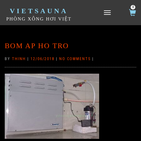
0
VIETSAUNA
TOGGLE NAVIGATION
PHÒNG XÔNG HƠI VIỆT
BOM AP HO TRO
BY
THINH
|
12/06/2018
|
NO COMMENTS
|