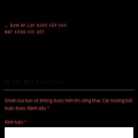
Điều
←
BƠM ÁP LỰC NƯỚC CẤP CHO
MÁY XÔNG HƠI ƯỚT
hướng
bài
viết
ĐỂ LẠI MỘT BÌNH LUẬN
Email của bạn sẽ không được hiển thị công khai.
Các trường bắt
buộc được đánh dấu
*
Bình luận
*