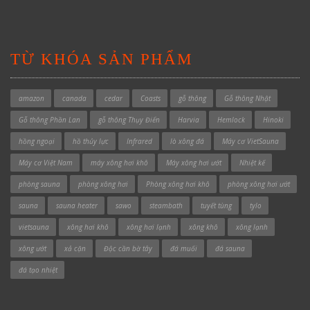
TỪ KHÓA SẢN PHẨM
amazon
canada
cedar
Coasts
gỗ thông
Gỗ thông Nhật
Gỗ thông Phần Lan
gỗ thông Thụy Điển
Harvia
Hemlock
Hinoki
hồng ngoại
hồ thủy lực
Infrared
lò xông đá
Máy cơ VietSauna
Máy cơ Việt Nam
máy xông hơi khô
Máy xông hơi ướt
Nhiệt kế
phòng sauna
phòng xông hơi
Phòng xông hơi khô
phòng xông hơi ướt
sauna
sauna heater
sawo
steambath
tuyết tùng
tylo
vietsauna
xông hơi khô
xông hơi lạnh
xông khô
xông lạnh
xông ướt
xả cặn
Độc cần bờ tây
đá muối
đá sauna
đá tạo nhiệt