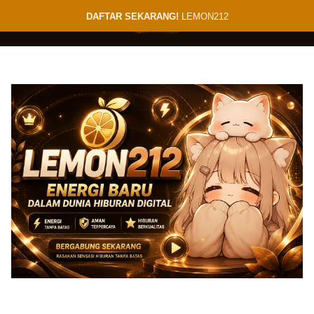
Skip to content
DAFTAR SEKARANG!
LEMON212
Search
Account
how menu
how menu
how menu