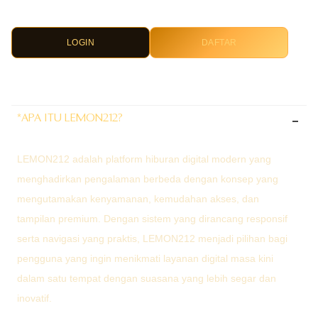
LOGIN
DAFTAR
*APA ITU LEMON212?
LEMON212 adalah platform hiburan digital modern yang
menghadirkan pengalaman berbeda dengan konsep yang
mengutamakan kenyamanan, kemudahan akses, dan
tampilan premium. Dengan sistem yang dirancang responsif
serta navigasi yang praktis, LEMON212 menjadi pilihan bagi
pengguna yang ingin menikmati layanan digital masa kini
dalam satu tempat dengan suasana yang lebih segar dan
inovatif.