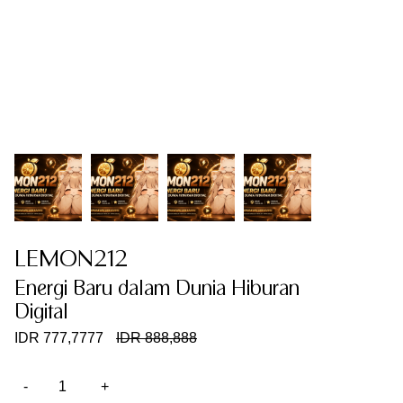
how menu
how menu
how menu
LEMON212
Energi Baru dalam Dunia Hiburan
Digital
Regular price
IDR 777,7777
IDR 888,888