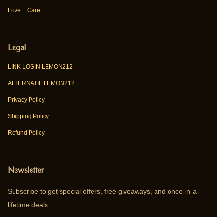
Love + Care
Legal
LINK LOGIN LEMON212
ALTERNATIF LEMON212
Privacy Policy
Shipping Policy
Refund Policy
Newsletter
Subscribe to get special offers, free giveaways, and once-in-a-
lifetime deals.