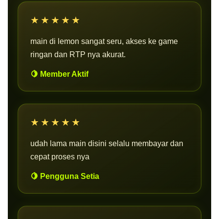
★★★★★
main di lemon sangat seru, akses ke game
ringan dan RTP nya akurat.
🍋 Member Aktif
★★★★★
udah lama main disini selalu membayar dan
cepat proses nya
🍋 Pengguna Setia