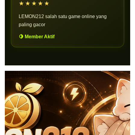
★★★★★
LEMON212 salah satu game online yang
paling gacor
🍋 Member Aktif