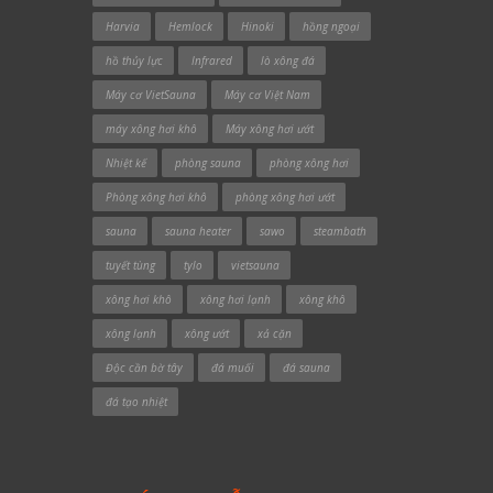
Harvia
Hemlock
Hinoki
hồng ngoại
hồ thủy lực
Infrared
lò xông đá
Máy cơ VietSauna
Máy cơ Việt Nam
máy xông hơi khô
Máy xông hơi ướt
Nhiệt kế
phòng sauna
phòng xông hơi
Phòng xông hơi khô
phòng xông hơi ướt
sauna
sauna heater
sawo
steambath
tuyết tùng
tylo
vietsauna
xông hơi khô
xông hơi lạnh
xông khô
xông lạnh
xông ướt
xả cặn
Độc cần bờ tây
đá muối
đá sauna
đá tạo nhiệt