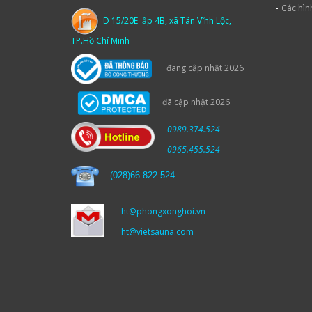
-
Các hìn
D 15/20E ấp 4B, xã Tân Vĩnh Lộc,
TP.Hồ Chí Minh
đang cập nhật 2026
đã cập nhật 2026
0989.374.524
0965.455.524
(
028)66.822.524
ht@phongxonghoi.vn
ht@vietsauna.com