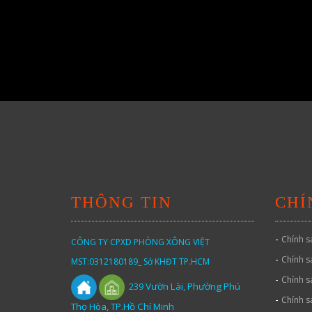
THÔNG TIN
CHÍ
-
Chính s
CÔNG TY CPXD PHÒNG XÔNG VIỆT
-
Chính s
MST:0312180189_ Sở KHĐT TP.HCM
-
Chính s
Vườn
Lài,
Phường Phú
239
-
Chính s
Thọ Hòa, TP.Hồ Chí Minh