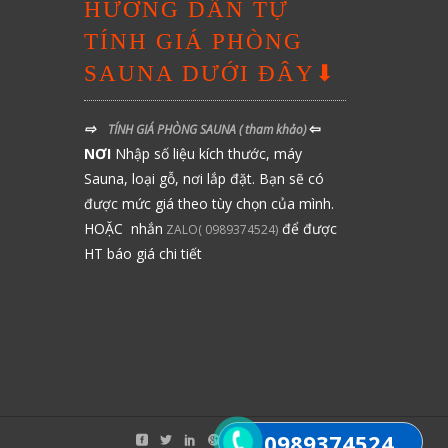
HƯỚNG DẪN TỰ
TÍNH GIÁ PHÒNG
SAUNA DƯỚI ĐÂY⬇
⇨
⇦
TÍNH GIÁ PHÒNG SAUNA
( tham khảo)
NƠI
Nhập số liệu kích thước, máy
Sauna, loại gỗ, nơi lắp đặt. Bạn sẽ có
được mức giá theo tùy chọn của mình.
HOẶC nhắn
để được
ZALO( 0989374524)
HT báo giá chi tiết
0989374524