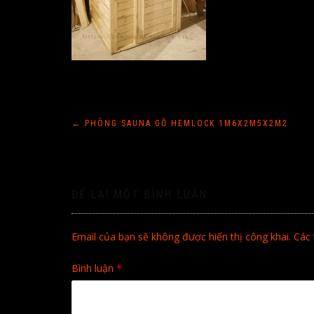
Điều
←
PHÒNG SAUNA GỖ HEMLOCK 1M6X2M5X2M2
hướng
bài
ĐỂ LẠI MỘT BÌNH LUẬN
viết
Email của bạn sẽ không được hiển thị công khai.
Các 
Bình luận
*