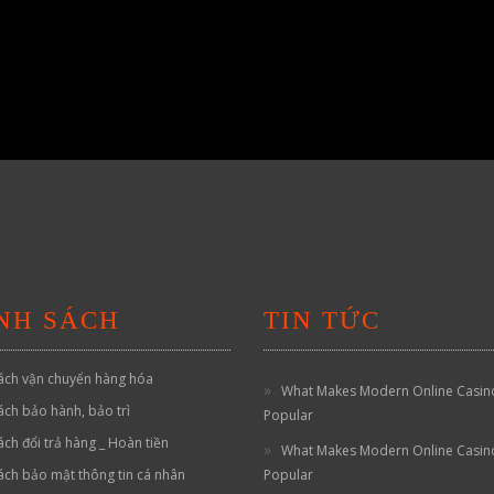
NH SÁCH
TIN TỨC
ách vận chuyển hàng hóa
What Makes Modern Online Casin
ách bảo hành, bảo trì
Popular
ách đổi trả hàng _ Hoàn tiền
What Makes Modern Online Casin
ách bảo mật thông tin cá nhân
Popular