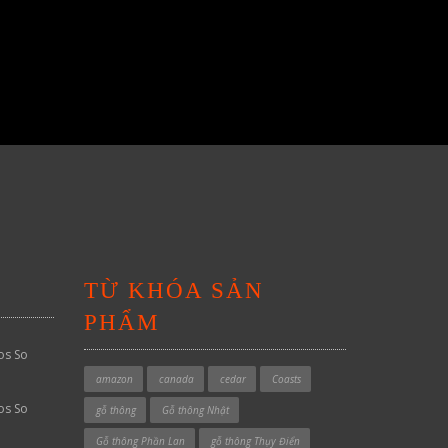
TỪ KHÓA SẢN
PHẨM
os So
amazon
canada
cedar
Coasts
os So
gỗ thông
Gỗ thông Nhật
Gỗ thông Phần Lan
gỗ thông Thụy Điển