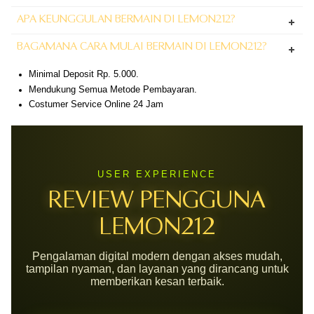
APA KEUNGGULAN BERMAIN DI LEMON212?
BAGAMANA CARA MULAI BERMAIN DI LEMON212?
Minimal Deposit Rp. 5.000.
Mendukung Semua Metode Pembayaran.
Costumer Service Online 24 Jam
USER EXPERIENCE
REVIEW PENGGUNA
LEMON212
Pengalaman digital modern dengan akses mudah,
tampilan nyaman, dan layanan yang dirancang untuk
memberikan kesan terbaik.