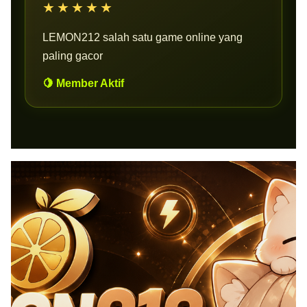
★★★★★
LEMON212 salah satu game online yang
paling gacor
🍋 Member Aktif