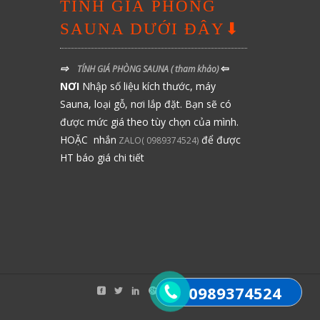
TÍNH GIÁ PHÒNG
SAUNA DƯỚI ĐÂY⬇
⇨
⇦
TÍNH GIÁ PHÒNG SAUNA
( tham khảo)
NƠI
Nhập số liệu kích thước, máy
Sauna, loại gỗ, nơi lắp đặt. Bạn sẽ có
được mức giá theo tùy chọn của mình.
HOẶC nhắn
để được
ZALO( 0989374524)
HT báo giá chi tiết
0989374524