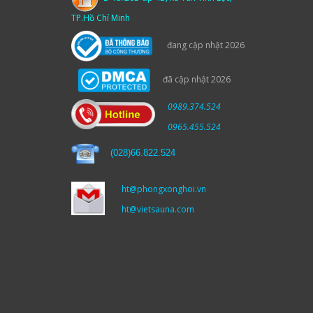
TP.Hồ Chí Minh
đang cập nhật 2026
đã cập nhật 2026
0989.374.524
0965.455.524
(
028)66.822.524
ht@phongxonghoi.vn
ht@vietsauna.com