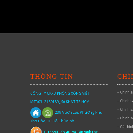
THÔNG TIN
CHÍ
-
Chính s
CÔNG TY CPXD PHÒNG XÔNG VIỆT
-
Chính s
MST:0312180189_ Sở KHĐT TP.HCM
-
Chính s
Vườn
Lài,
Phường Phú
239
-
Chính s
Thọ Hòa, TP.Hồ Chí Minh
-
Các hìn
D 15/20E ấp 4B, xã Tân Vĩnh Lộc,