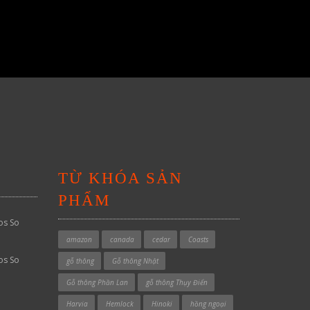
TỪ KHÓA SẢN
PHẨM
os So
amazon
canada
cedar
Coasts
os So
gỗ thông
Gỗ thông Nhật
Gỗ thông Phần Lan
gỗ thông Thụy Điển
Harvia
Hemlock
Hinoki
hồng ngoại