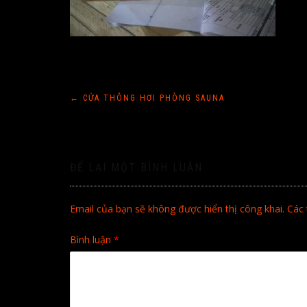
Điều
←
CỬA THÔNG HƠI PHÒNG SAUNA
hướng
bài
ĐỂ LẠI MỘT BÌNH LUẬN
viết
Email của bạn sẽ không được hiển thị công khai.
Các 
Bình luận
*