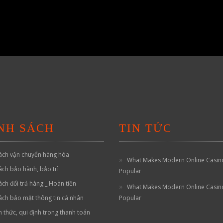
NH SÁCH
TIN TỨC
ách vận chuyển hàng hóa
What Makes Modern Online Casin
ách bảo hành, bảo trì
Popular
ách đổi trả hàng _ Hoàn tiền
What Makes Modern Online Casin
ách bảo mật thông tin cá nhân
Popular
h thức, qui định trong thanh toán