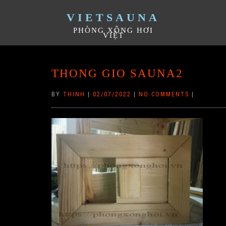
VIETSAUNA
PHÒNG XÔNG HƠI
VIỆT
THONG GIO SAUNA2
BY
THINH
|
02/07/2022
|
NO COMMENTS
|