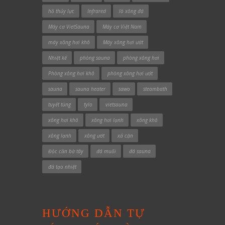
hồ thủy lực
Infrared
lò xông đá
Máy cơ VietSauna
Máy cơ Việt Nam
máy xông hơi khô
Máy xông hơi ướt
Nhiệt kế
phòng sauna
phòng xông hơi
Phòng xông hơi khô
phòng xông hơi ướt
sauna
sauna heater
sawo
steambath
tuyết tùng
tylo
vietsauna
xông hơi khô
xông hơi lạnh
xông khô
xông lạnh
xông ướt
xả cặn
Độc cần bờ tây
đá muối
đá sauna
đá tạo nhiệt
HƯỚNG DẪN TỰ