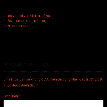
Điều
←
CÔNG TRÌNH ĐÃ THI CÔNG
PHÒNG XÔNG HƠI, HỒ BƠI,
hướng
BỒN SỤC JACUZZI,..
bài
viết
ĐỂ LẠI MỘT BÌNH LUẬN
Email của bạn sẽ không được hiển thị công khai.
Các trường bắt
buộc được đánh dấu
*
Bình luận
*