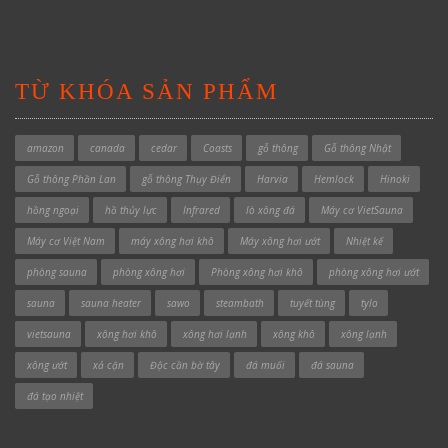
TỪ KHÓA SẢN PHẨM
amazon
canada
cedar
Coasts
gỗ thông
Gỗ thông Nhật
Gỗ thông Phần Lan
gỗ thông Thụy Điển
Harvia
Hemlock
Hinoki
hồng ngoại
hồ thủy lực
Infrared
lò xông đá
Máy cơ VietSauna
Máy cơ Việt Nam
máy xông hơi khô
Máy xông hơi ướt
Nhiệt kế
phòng sauna
phòng xông hơi
Phòng xông hơi khô
phòng xông hơi ướt
sauna
sauna heater
sawo
steambath
tuyết tùng
tylo
vietsauna
xông hơi khô
xông hơi lạnh
xông khô
xông lạnh
xông ướt
xả cặn
Độc cần bờ tây
đá muối
đá sauna
đá tạo nhiệt