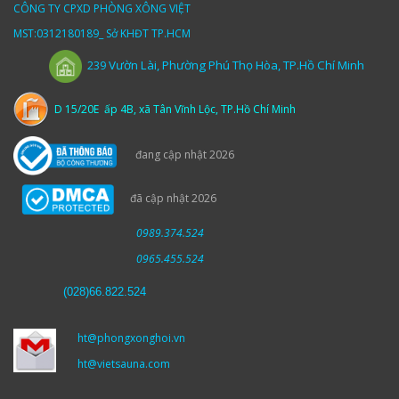
CÔNG TY CPXD PHÒNG XÔNG VIỆT
MST:0312180189_ Sở KHĐT TP.HCM
Vườn
Lài,
Phường Phú Thọ Hòa, TP.Hồ Chí Minh
239
D 15/20E ấp 4B, xã Tân Vĩnh Lộc, TP.Hồ Chí Minh
đang cập nhật 2026
đã cập nhật 2026
0989.374.524
0965.455.524
(
028)66.822.524
ht@phongxonghoi.vn
ht@vietsauna.com