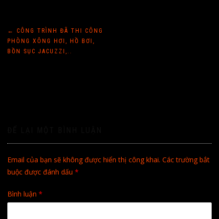
Điều
←
CÔNG TRÌNH ĐÃ THI CÔNG
PHÒNG XÔNG HƠI, HỒ BƠI,
hướng
BỒN SỤC JACUZZI,..
bài
viết
ĐỂ LẠI MỘT BÌNH LUẬN
Email của bạn sẽ không được hiển thị công khai.
Các trường bắt
buộc được đánh dấu
*
Bình luận
*