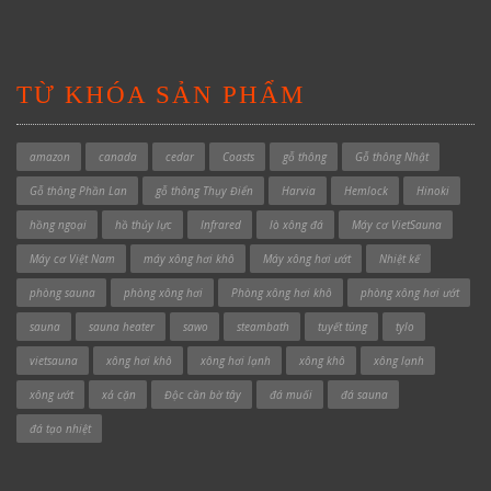
TỪ KHÓA SẢN PHẨM
amazon
canada
cedar
Coasts
gỗ thông
Gỗ thông Nhật
Gỗ thông Phần Lan
gỗ thông Thụy Điển
Harvia
Hemlock
Hinoki
hồng ngoại
hồ thủy lực
Infrared
lò xông đá
Máy cơ VietSauna
Máy cơ Việt Nam
máy xông hơi khô
Máy xông hơi ướt
Nhiệt kế
phòng sauna
phòng xông hơi
Phòng xông hơi khô
phòng xông hơi ướt
sauna
sauna heater
sawo
steambath
tuyết tùng
tylo
vietsauna
xông hơi khô
xông hơi lạnh
xông khô
xông lạnh
xông ướt
xả cặn
Độc cần bờ tây
đá muối
đá sauna
đá tạo nhiệt