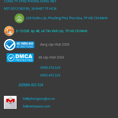
CÔNG TY CPXD PHÒNG XÔNG VIỆT
MST:0312180189_ Sở KHĐT TP.HCM
Vườn
Lài,
Phường Phú Thọ Hòa, TP.Hồ Chí Minh
239
D 15/20E ấp 4B, xã Tân Vĩnh Lộc, TP.Hồ Chí Minh
đang cập nhật 2026
đã cập nhật 2026
0989.374.524
0965.455.524
(
028)66.822.524
ht@phongxonghoi.vn
ht@vietsauna.com