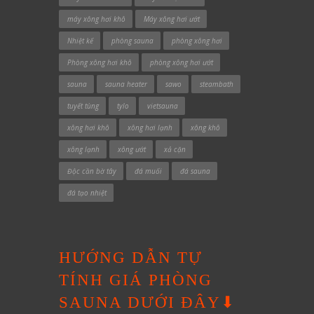
máy xông hơi khô
Máy xông hơi ướt
Nhiệt kế
phòng sauna
phòng xông hơi
Phòng xông hơi khô
phòng xông hơi ướt
sauna
sauna heater
sawo
steambath
tuyết tùng
tylo
vietsauna
xông hơi khô
xông hơi lạnh
xông khô
xông lạnh
xông ướt
xả cặn
Độc cần bờ tây
đá muối
đá sauna
đá tạo nhiệt
HƯỚNG DẪN TỰ
TÍNH GIÁ PHÒNG
SAUNA DƯỚI ĐÂY⬇