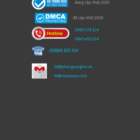
đang cập nhật 2026
đã cập nhật 2026
0989.374.524
0965.455.524
(
028)66.822.524
ht@phongxonghoi.vn
ht@vietsauna.com