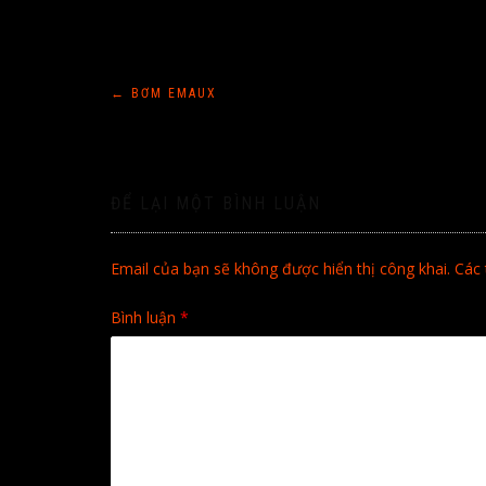
Điều
←
BƠM EMAUX
hướng
bài
ĐỂ LẠI MỘT BÌNH LUẬN
viết
Email của bạn sẽ không được hiển thị công khai.
Các 
Bình luận
*