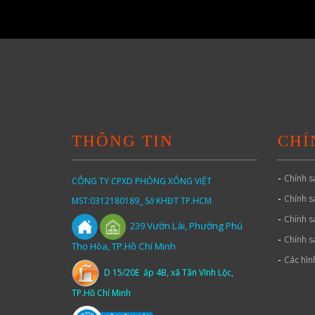
THÔNG TIN
CHÍ
-
Chính s
CÔNG TY CPXD PHÒNG XÔNG VIỆT
-
Chính s
MST:0312180189_ Sở KHĐT TP.HCM
-
Chính s
Vườn
Lài,
Phường Phú
239
-
Chính s
Thọ Hòa, TP.Hồ Chí Minh
-
Các hìn
D 15/20E ấp 4B, xã Tân Vĩnh Lộc,
TP.Hồ Chí Minh