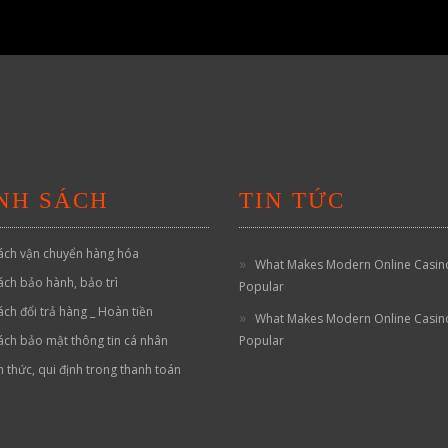
NH SÁCH
TIN TỨC
ách vận chuyển hàng hóa
What Makes Modern Online Casin
ách bảo hành, bảo trì
Popular
ách đổi trả hàng _ Hoàn tiền
What Makes Modern Online Casin
ách bảo mật thông tin cá nhân
Popular
h thức, qui định trong thanh toán