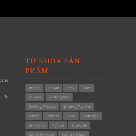
TỪ KHÓA SẢN
PHẨM
os So
amazon
canada
cedar
Coasts
os So
gỗ thông
Gỗ thông Nhật
Gỗ thông Phần Lan
gỗ thông Thụy Điển
Harvia
Hemlock
Hinoki
hồng ngoại
hồ thủy lực
Infrared
lò xông đá
Máy cơ VietSauna
Máy cơ Việt Nam